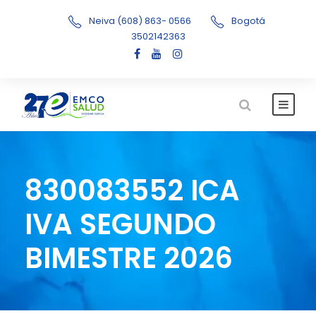
Neiva (608) 863- 0566
Bogotá
3502142363
830083552 ICA
IVA SEGUNDO
BIMESTRE 2026