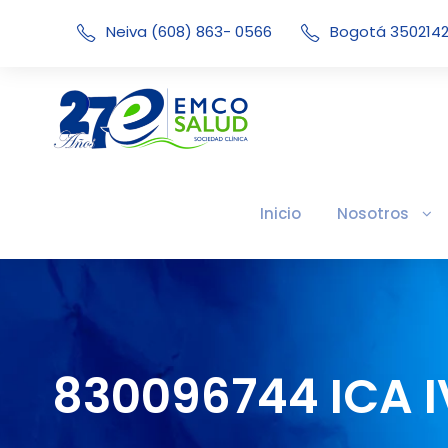
Neiva (608) 863- 0566
Bogotá 350214
Inicio
Nosotros
830096744 ICA 