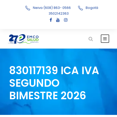
Neiva (608) 863- 0566
Bogotá
3502142363
830117139 ICA IVA
SEGUNDO
BIMESTRE 2026