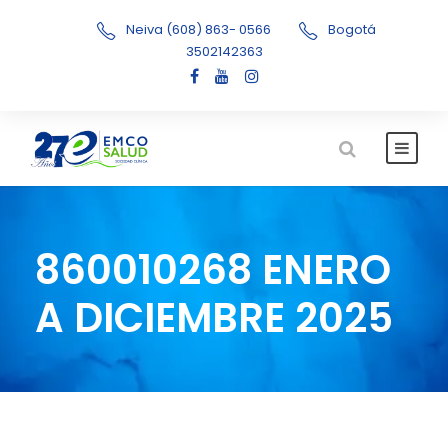
Neiva (608) 863- 0566
Bogotá
3502142363
860010268 ENERO
A DICIEMBRE 2025