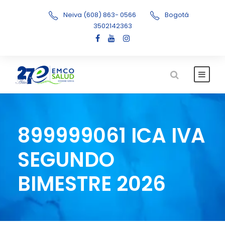
Neiva (608) 863- 0566
Bogotá
3502142363
899999061 ICA IVA
SEGUNDO
BIMESTRE 2026