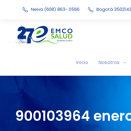
Neiva (608) 863- 0566
Bogotá 350214
Inicio
Nosotros
900103964 enero