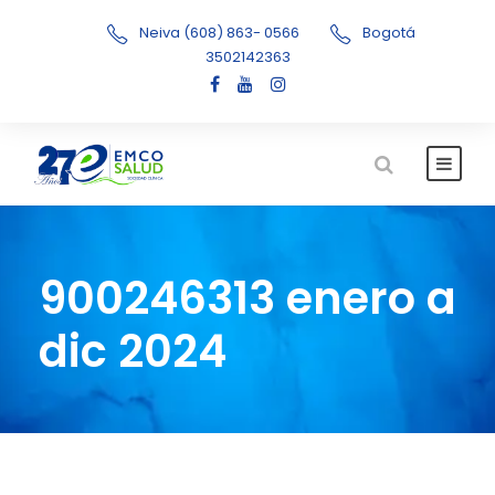
Neiva (608) 863- 0566
Bogotá
3502142363
900246313 enero a
dic 2024