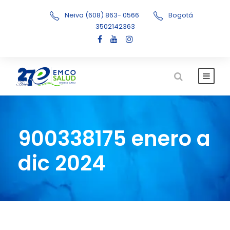
Neiva (608) 863- 0566
Bogotá
3502142363
900338175 enero a
dic 2024