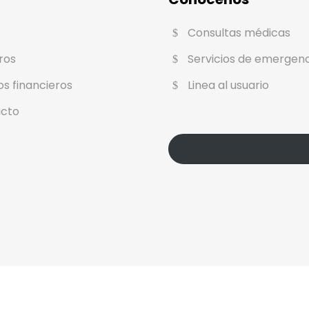
Consultas médicas
ros
Servicios de emergen
os financieros
Linea al usuario
cto
Política de Protección de Dato