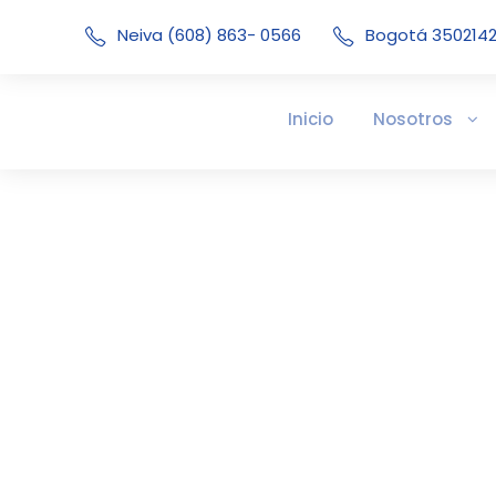
Neiva (608) 863- 0566
Bogotá 350214
Inicio
Nosotros
900355158 ICA 