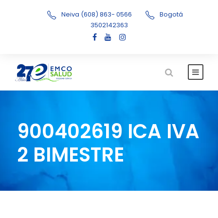
Neiva (608) 863- 0566
Bogotá
3502142363
900402619 ICA IVA
2 BIMESTRE