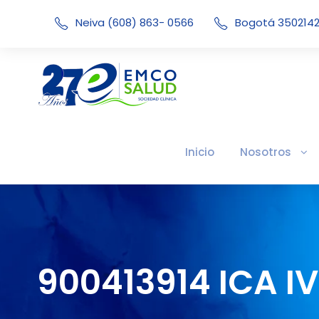
Neiva (608) 863- 0566
Bogotá 350214
Inicio
Nosotros
900413914 ICA I