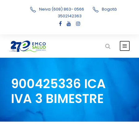
Neiva (608) 863- 0566
Bogotá
3502142363
900425336 ICA
IVA 3 BIMESTRE