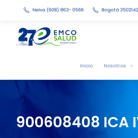
Neiva (608) 863- 0566
Bogotá 350214
Inicio
Nosotros
900608408 ICA 