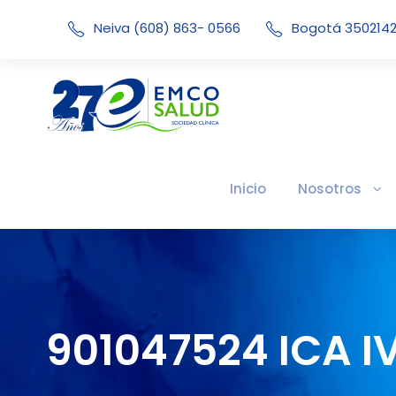
Neiva (608) 863- 0566
Bogotá 350214
Inicio
Nosotros
901047524 ICA I