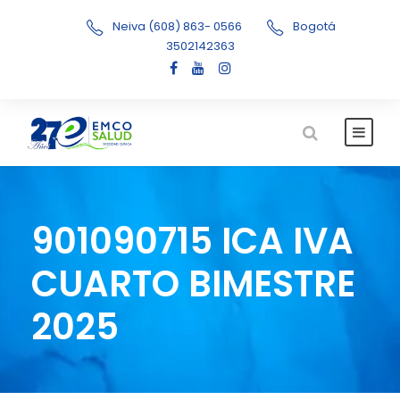
Neiva (608) 863- 0566
Bogotá
3502142363
901090715 ICA IVA
CUARTO BIMESTRE
2025