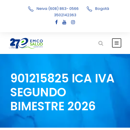
Neiva (608) 863- 0566
Bogotá
3502142363
901215825 ICA IVA
SEGUNDO
BIMESTRE 2026