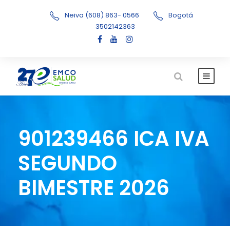
Neiva (608) 863- 0566
Bogotá
3502142363
901239466 ICA IVA
SEGUNDO
BIMESTRE 2026