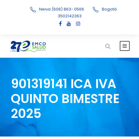
Neiva (608) 863- 0566
Bogotá
3502142363
901319141 ICA IVA
QUINTO BIMESTRE
2025