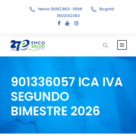
Neiva (608) 863- 0566
Bogotá
3502142363
901336057 ICA IVA
SEGUNDO
BIMESTRE 2026