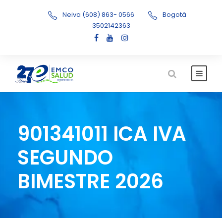
Neiva (608) 863- 0566
Bogotá
3502142363
901341011 ICA IVA
SEGUNDO
BIMESTRE 2026