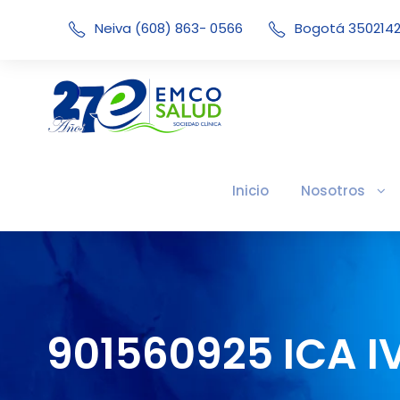
Neiva (608) 863- 0566
Bogotá 350214
Inicio
Nosotros
901560925 ICA 