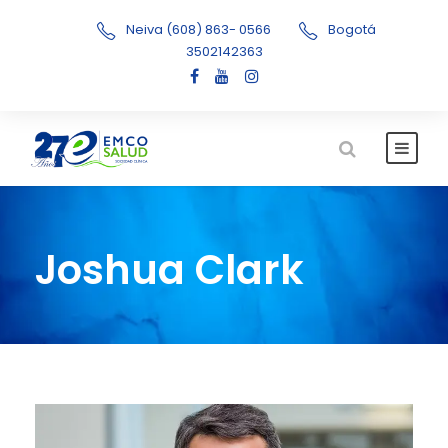
Neiva (608) 863- 0566
Bogotá
3502142363
Joshua Clark