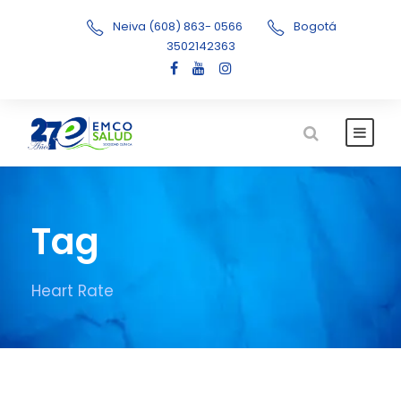
Neiva (608) 863- 0566
Bogotá
3502142363
Tag
Heart Rate