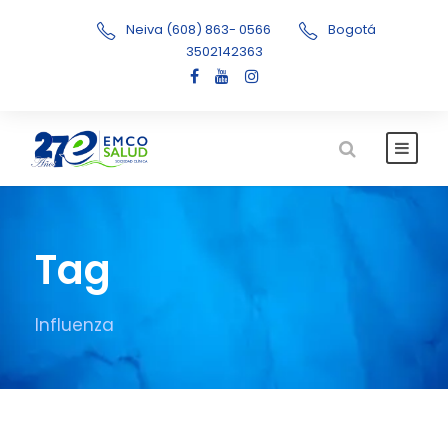
Neiva (608) 863- 0566
Bogotá
3502142363
Tag
Influenza