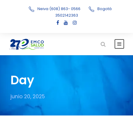
Neiva (608) 863- 0566
Bogotá
3502142363
Day
junio 20, 2025