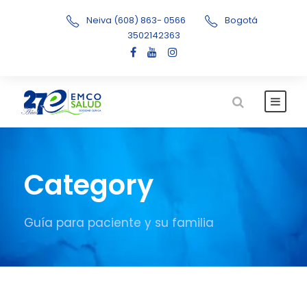
Neiva (608) 863- 0566
Bogotá
3502142363
Category
Guía para paciente y su familia