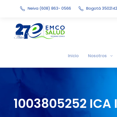
Neiva (608) 863- 0566
Bogotá 350214
Inicio
Nosotros
1003805252 ICA 