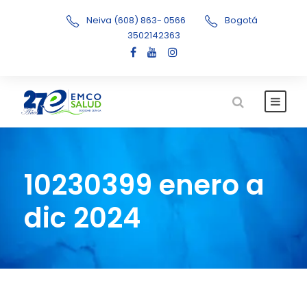
Neiva (608) 863- 0566
Bogotá
3502142363
10230399 enero a
dic 2024