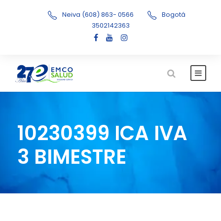
Neiva (608) 863- 0566
Bogotá
3502142363
10230399 ICA IVA
3 BIMESTRE