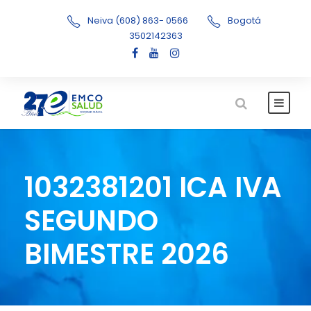
Neiva (608) 863- 0566
Bogotá
3502142363
1032381201 ICA IVA
SEGUNDO
BIMESTRE 2026