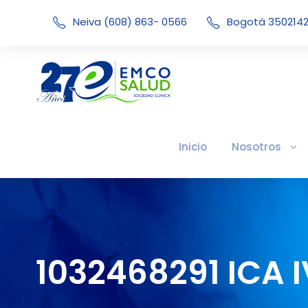
Neiva (608) 863- 0566
Bogotá 350214
Inicio
Nosotros
1032468291 ICA 