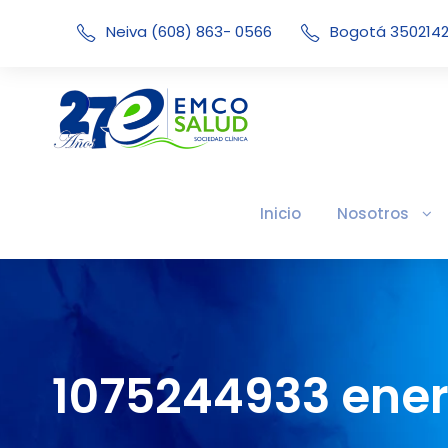
Neiva (608) 863- 0566
Bogotá 350214
Inicio
Nosotros
1075244933 ener