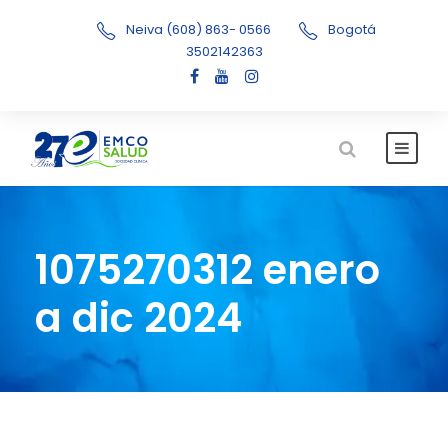
Neiva (608) 863- 0566
Bogotá
3502142363
1075270312 enero
a dic 2024