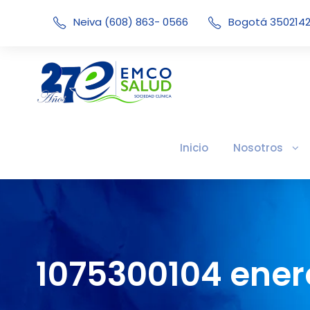
Neiva (608) 863- 0566
Bogotá 350214
Inicio
Nosotros
1075300104 ener