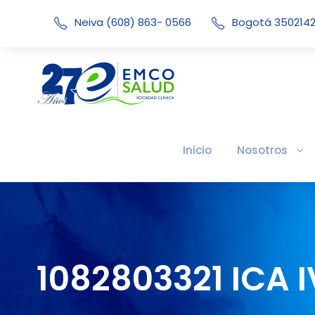
Neiva (608) 863- 0566
Bogotá 350214
Inicio
Nosotros
1082803321 ICA I