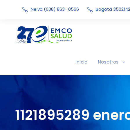
Neiva (608) 863- 0566
Bogotá 350214
Inicio
Nosotros
1121895289 enero