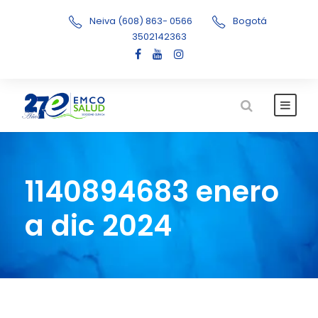
Neiva (608) 863- 0566
Bogotá
3502142363
1140894683 enero
a dic 2024