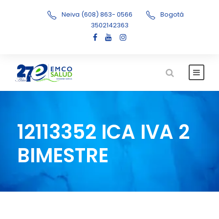
Neiva (608) 863- 0566
Bogotá
3502142363
12113352 ICA IVA 2
BIMESTRE