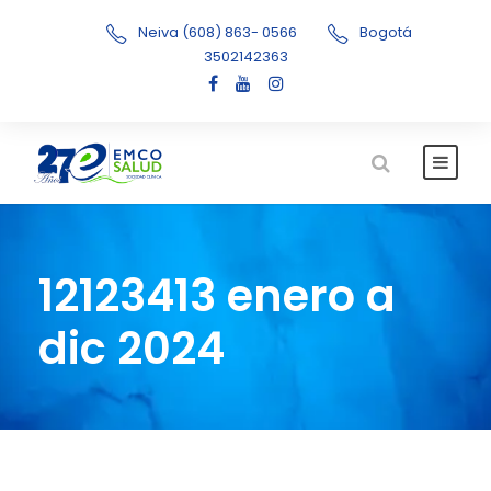
Neiva (608) 863- 0566
Bogotá
3502142363
12123413 enero a
dic 2024