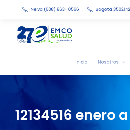
Neiva (608) 863- 0566
Bogotá 350214
Inicio
Nosotros
12134516 enero a