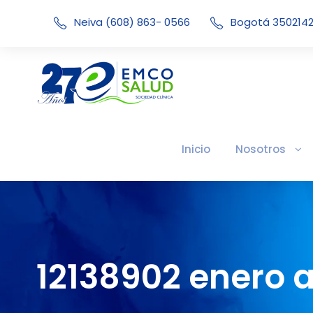
Neiva (608) 863- 0566
Bogotá 350214
Inicio
Nosotros
12138902 enero a