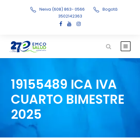
Neiva (608) 863- 0566
Bogotá
3502142363
19155489 ICA IVA
CUARTO BIMESTRE
2025