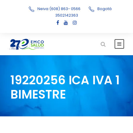
Neiva (608) 863- 0566
Bogotá
3502142363
19220256 ICA IVA 1
BIMESTRE