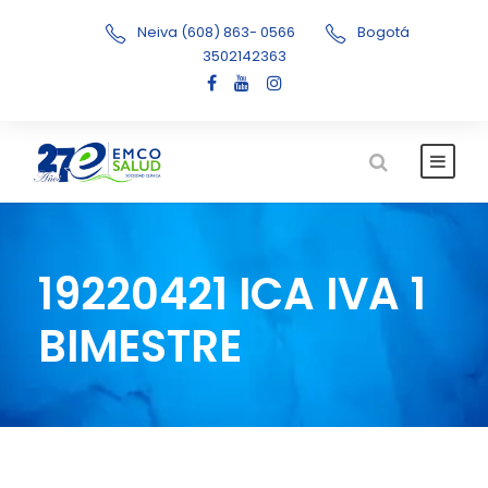
Neiva (608) 863- 0566
Bogotá
3502142363
19220421 ICA IVA 1
BIMESTRE