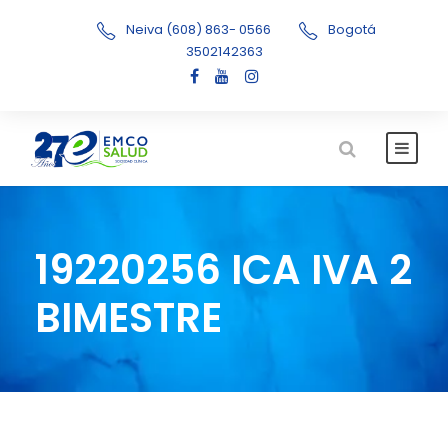
Neiva (608) 863- 0566
Bogotá
3502142363
19220256 ICA IVA 2
BIMESTRE