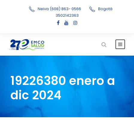
Neiva (608) 863- 0566
Bogotá
3502142363
19226380 enero a
dic 2024