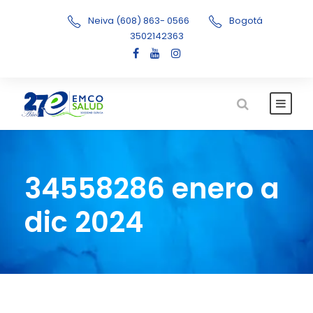
Neiva (608) 863- 0566
Bogotá
3502142363
34558286 enero a
dic 2024