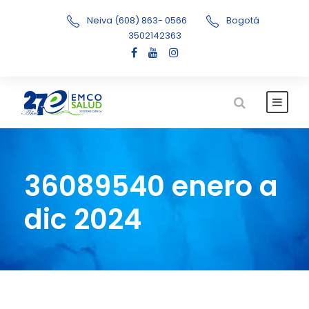
Neiva (608) 863- 0566
Bogotá
3502142363
36089540 enero a
dic 2024