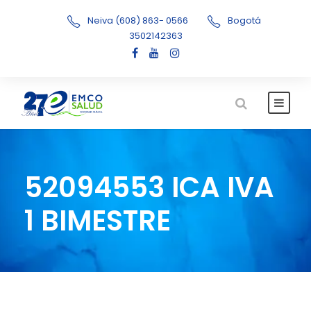
Neiva (608) 863- 0566
Bogotá
3502142363
52094553 ICA IVA
1 BIMESTRE