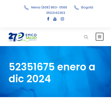
Neiva (608) 863- 0566
Bogotá
3502142363
52351675 enero a
dic 2024